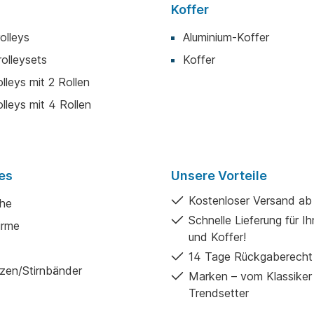
Koffer
olleys
Aluminium-Koffer
rolleysets
Koffer
lleys mit 2 Rollen
lleys mit 4 Rollen
es
Unsere Vorteile
Kostenloser Versand a
he
Schnelle Lieferung für I
irme
und Koffer!
14 Tage Rückgaberecht
zen/Stirnbänder
Marken – vom Klassiker
Trendsetter