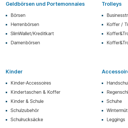
Geldbörsen und Portemonnaies
Trolleys
Börsen
Businesstr
Herrenbörsen
Koffer / T
SlimWallet/Kreditkart
Koffer&Tro
Damenbörsen
Koffer&Tro
Kinder
Accessoir
Kinder-Accessoires
Handschu
Kindertaschen & Koffer
Regensch
Kinder & Schule
Schuhe
Schulzubehör
Wintermüt
Schulrucksäcke
Leggings