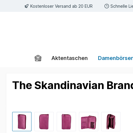
Kostenloser Versand ab 20 EUR
Schnelle Li
e springen
Zur Hauptnavigation springen
Aktentaschen
Damenbörse
The Skandinavian Bran