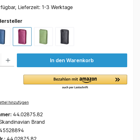
fügbar, Lieferzeit: 1-3 Werktage
ersteller
 Gib den gewünschten Wert ein oder benutze die Schaltflächen um die Anzah
In den Warenkorb
ttel hinzufügen
mmer:
44.02875.82
Skandinavian Brand
45528894
r.:
44.02875.82