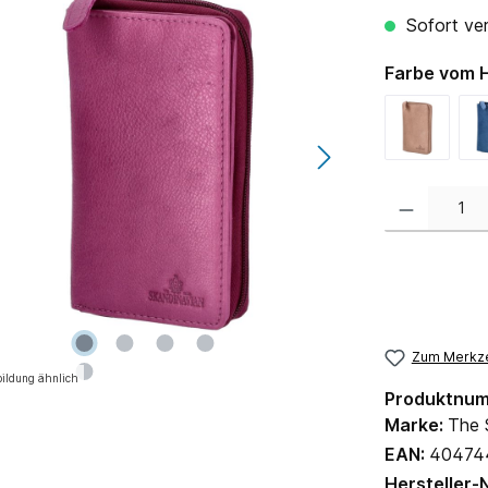
Sofort ver
Farbe vom H
Produkt Anzahl:
Zum Merkze
ildung ähnlich
Produktnu
Marke:
The 
EAN:
40474
Hersteller-N